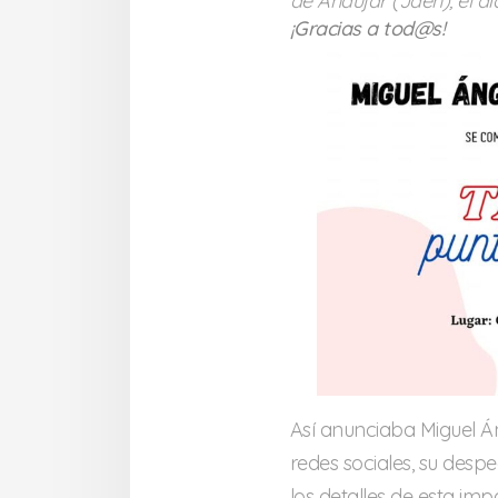
de Andújar (Jaén), el día
¡Gracias a tod@s!
Así anunciaba Miguel Án
redes sociales, su despe
los detalles de esta im