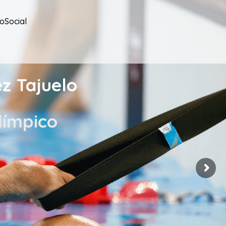
oSocial
z Tajuelo
límpico