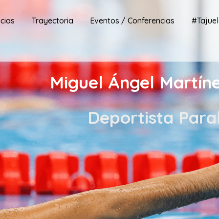
icias
Trayectoria
Eventos / Conferencias
#Tajuel
Miguel Ángel Martíne
Deportista Para