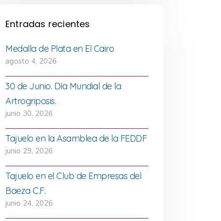
Rincón de la Victoria,
mpletando los 2500 metros
Entradas recientes
los meses de verano, Miguel Ángel
Medalla de Plata en El Cairo
ticipa en numerosas pruebas de
agosto 4, 2026
as abiertas, siendo todas de caracter
30 de Junio. Día Mundial de la
idario. La última fue en Agosto de 2017
Artrogriposis.
eer más
el Rincón de la Victoria (Málaga),
junio 30, 2026
anizada por Brazadas Solidarias a
eficio de la Fundación Vicente Ferrer
Tajuelo en la Asamblea de la FEDDF
 ayuda a colectivos vulnerables en la
junio 29, 2026
ia. La prueba de
Tajuelo en el Club de Empresas del
Baeza C.F.
junio 24, 2026