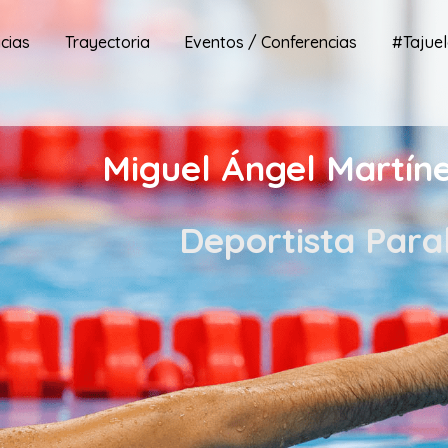
icias
Trayectoria
Eventos / Conferencias
#Tajuel
Miguel Ángel Martíne
Deportista Para