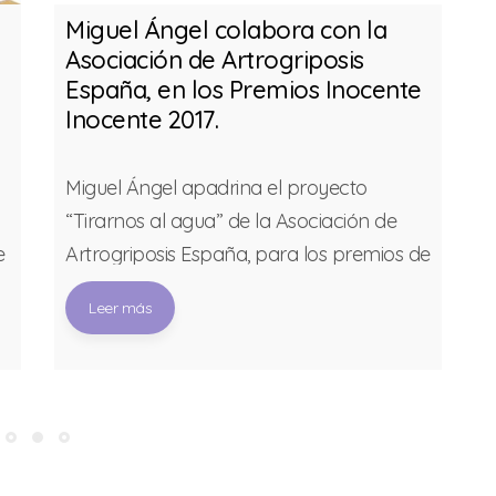
Miguel Ángel colabora con la
Asociación de Artrogriposis
España, en los Premios Inocente
Inocente 2017.
Miguel Ángel apadrina el proyecto
I
“Tirarnos al agua” de la Asociación de
e
Artrogriposis España, para los premios de
la Fundación Inocente Inocente 2017. Un
Leer más
proyecto con el que se pretende llevar a
los niños con artrogriposis, la misma
discapacidad que tiene Miguel, a la
7
piscina para ganar fuerza muscular y
ampliar el rango de movilidad