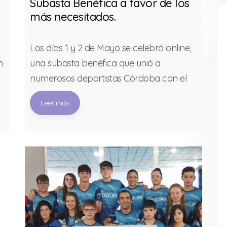
Subasta Benéfica a favor de los
el 
más necesitados.
co
Los días 1 y 2 de Mayo se celebró online,
En 
n
una subasta benéfica que unió a
par
numerosos deportistas Córdoba con el
agu
objetivo de ayudar a l@s más
sol
Leer más
L
necesitad@s por la crisis sanitaria del
en 
virus. Miguel aportó una camiseta de la
org
.
Selección Española.
ben
que
Ind