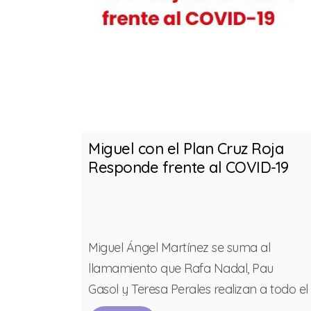
ROMSI
Miguel con el Plan Cruz Roja
Responde frente al COVID-19
 en el
Miguel Ángel Martínez se suma al
de APROMSI
llamamiento que Rafa Nadal, Pau
o Miguel
Gasol y Teresa Perales realizan a todo el
ional de Día
deporte español, colaborando con el