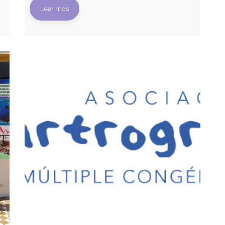
Leer más
conseguidas en el Campeonato de
a
Europa de Natación Paralímpica
celebrado en Dublín el pasado año 2018.
Es la primera vez que Miguel Ángel recibe
esta ayuda por resultados que el Consejo
Superior de
-
-