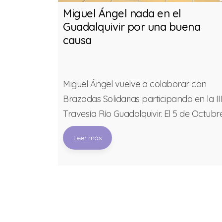
rcha, el
Miguel Ángel nada en el
l Martínez
Guadalquivir por una buena
causa
lebró el
Miguel Ángel vuelve a colaborar con
Apoyo y
Brazadas Solidarias participando en la II
0/21”,
Travesía Río Guadalquivir. El 5 de Octubr
l Ángel
tuvo lugar en Sevilla la III Travesía Río
Leer más
gado por el
Guadalquivir, celebrada en las
Percha, un
instalaciones del Club Nautico Sevilla.
ayudar a
Miguel se lanzó al agua en la prueba de
movilidad a
1500 metros, finalizando en la posición 3
como,
con un tiempo