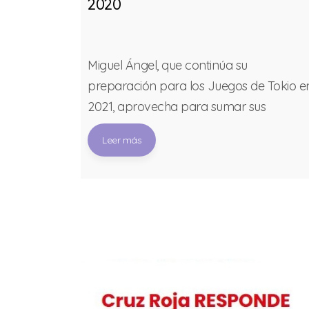
2020
spectáculo y
Miguel Ángel, que continúa su
tínez Tajuelo
preparación para los Juegos de Tokio e
a Gala
2021, aprovecha para sumar sus
a”
brazadas en la piscina para una prueba
Leer más
dujareño,
muy especial. Durante el mes de agosto
gada de
se llevará a cabo la “Travesía a Nado
 la que
Brazadas Solidarias España – India 2020”
xiones sobre
Un proyecto que pretender recaudar
ión para
fondos para ayudar a la