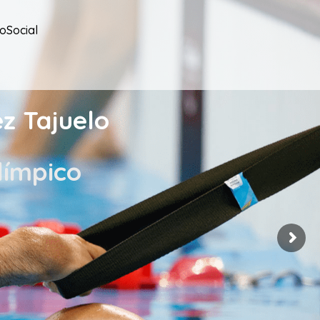
oSocial
z Tajuelo
límpico