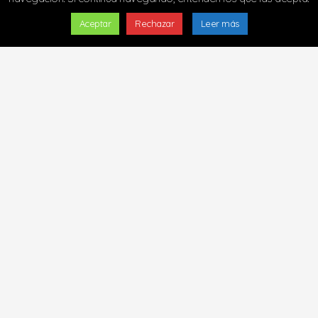
Aceptar
Rechazar
Leer más
Copyright © 2024 - Todos los derechos
reservados
Diseñado y alojado por
m2estudio.es
|
Cookies
|
Privacidad