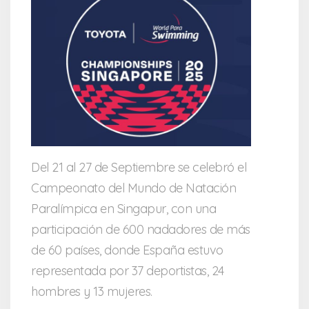
Del 21 al 27 de Septiembre se celebró el
Campeonato del Mundo de Natación
Paralímpica en Singapur, con una
participación de 600 nadadores de más
de 60 países, donde España estuvo
representada por 37 deportistas, 24
hombres y 13 mujeres.