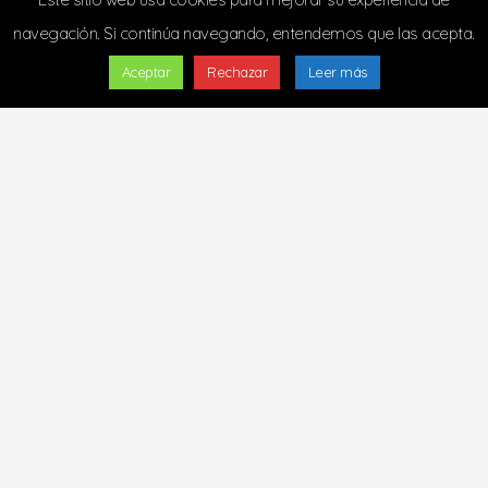
navegación. Si continúa navegando, entendemos que las acepta.
Aceptar
Rechazar
Leer más
Copyright © 2024 - Todos los derechos
reservados
Diseñado y alojado por
m2estudio.es
|
Cookies