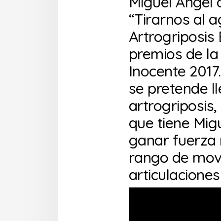
Miguel Ángel 
“Tirarnos al a
Artrogriposis
premios de la
Inocente 2017
se pretende ll
artrogriposis
que tiene Migu
ganar fuerza 
rango de movi
articulaciones