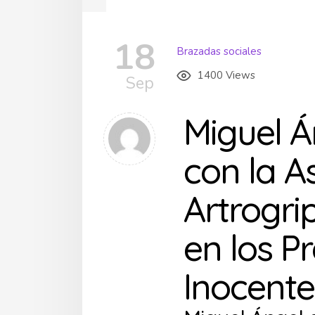
18
Brazadas sociales
1400 Views
Sep
Miguel Á
con la A
Artrogri
en los P
Inocente