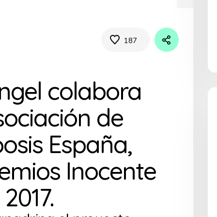
187
ngel colabora
sociación de
posis España,
remios Inocente
 2017.