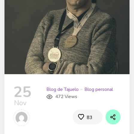
25
Blog de Tajuelo
Blog personal
472 Views
Nov
83