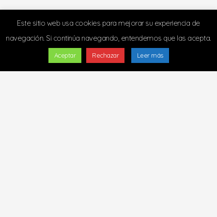
Este sitio web usa cookies para mejorar su experiencia de
navegación. Si continúa navegando, entendemos que las acepta.
Aceptar
Rechazar
Leer más
Copyright © 2024 - Todos los derechos
reservados