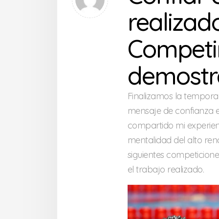
realizado
Competir
demostra
Finalizamos la tempora
mensaje de confianza e
compartido mi experien
mentalidad del alto ren
siguientes competicione
el trabajo realizado.