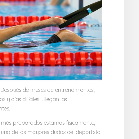
 Después de meses de entrenamientos,
y días difíciles… llegan las
tes.
 más preparados estamos físicamente,
na de las mayores dudas del deportista: