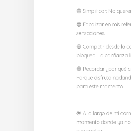
🔵 Simplificar: No quere
🔵 Focalizar en mis refer
sensaciones.
🔵 Competir desde la c
bloquea. La confianza l
🔵 Recordar ¿por qué c
Porque disfruto nadan
para este momento.
🌟 A lo largo de mi car
momento donde ya no 
que confiar.