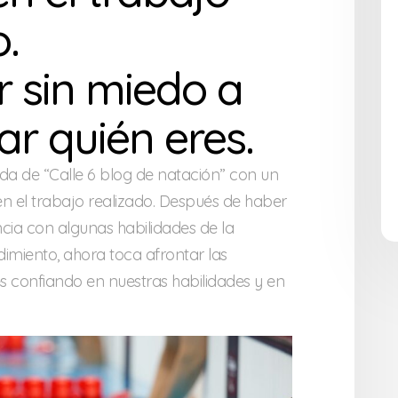
.
 sin miedo a
r quién eres.
da de “Calle 6 blog de natación” con un
n el trabajo realizado. Después de haber
cia con algunas habilidades de la
dimiento, ahora toca afrontar las
s confiando en nuestras habilidades y en