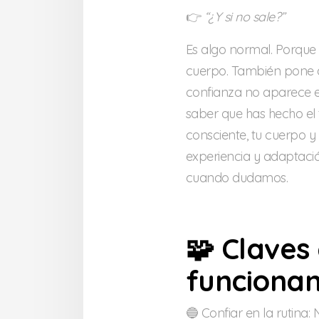
👉
“¿Y si no sale?”
Es algo normal. Porque
cuerpo. También pone a
confianza no aparece el
saber que has hecho el
consciente, tu cuerpo 
experiencia y adaptació
cuando dudamos.
🧩 Claves
funcionan
🔵 Confiar en la rutina: