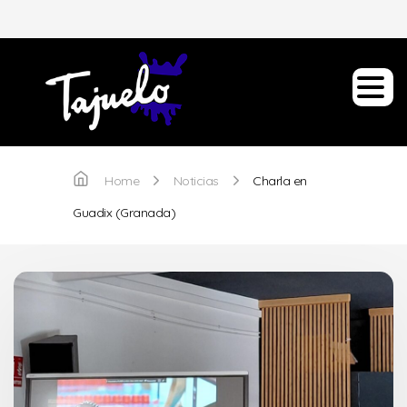
Home
Noticias
Charla en
Guadix (Granada)