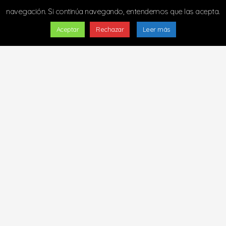
navegación. Si continúa navegando, entendemos que las acepta.
Aceptar
Rechazar
Leer más
Copyright © 2024 - Todos los derechos
reservados
Diseñado y alojado por
m2estudio.es
|
Cookies
|
Privacidad