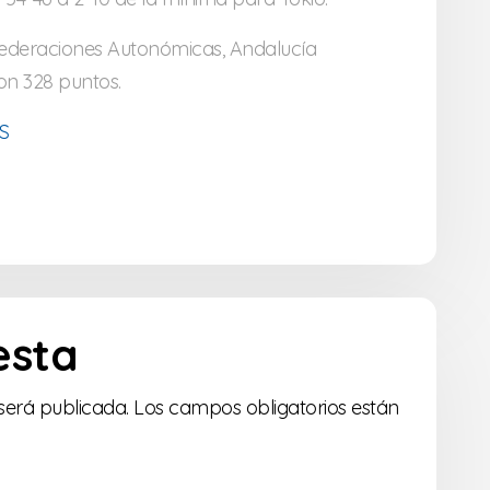
 Federaciones Autonómicas, Andalucía
con 328 puntos.
S
esta
será publicada.
Los campos obligatorios están