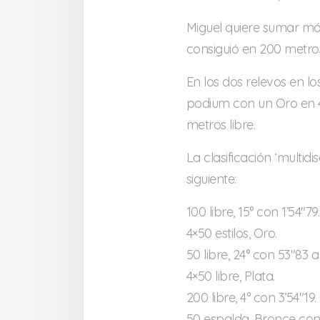
Miguel quiere sumar má
consiguió en 200 metros
En los dos relevos en lo
podium con un Oro en 4
metros libre.
La clasificación ‘multid
siguiente:
100 libre, 15° con 1’54″79.
4×50 estilos, Oro.
50 libre, 24° con 53″83 
4×50 libre, Plata.
200 libre, 4° con 3’54″19.
50 espalda, Bronce con 