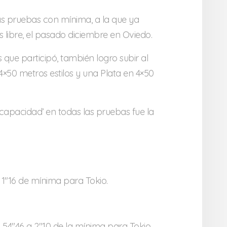
s pruebas con mínima, a la que ya
 libre, el pasado diciembre en Oviedo.
s que participó, también logro subir al
×50 metros estilos y una Plata en 4×50
iscapacidad’ en todas las pruebas fue la
a 1″16 de mínima para Tokio.
54″46 a 2″10 de la mínima para Tokio.