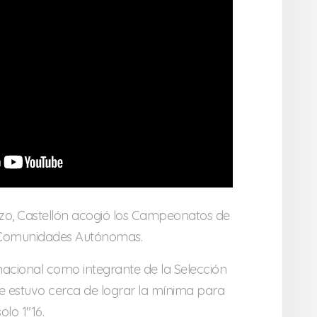
rzo, Castellón acogió los Campeonatos de
 Comunidades Autónomas.
nacional como integrante de la Selección
 estuvo cerca de lograr la mínima para
olo 1″16.