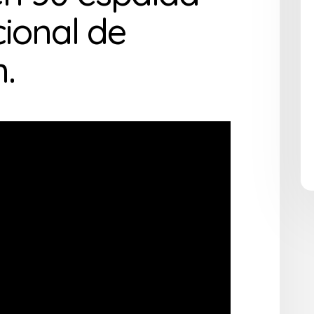
cional de
.