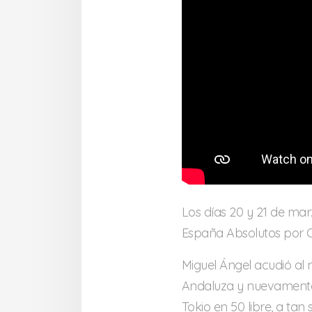
Los días 20 y 21 de ma
España Absolutos por
Miguel Ángel acudió al 
Andaluza y nuevamente
Tokio en 50 libre, a tan s