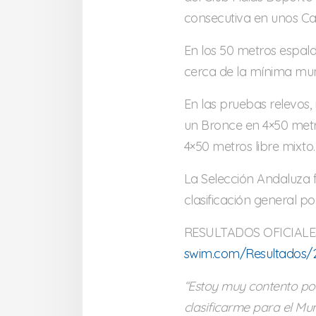
consecutiva en unos C
En los 50 metros espal
cerca de la mínima mund
En las pruebas relevos,
un Bronce en 4×50 metro
4×50 metros libre mixto.
La Selección Andaluza f
clasificación general po
RESULTADOS OFICIALE
swim.com/Resultados/
“Estoy muy contento por
clasificarme para el M